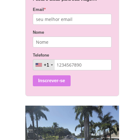
Email
*
Nome
Telefone
+1
+1
Inscrever-se