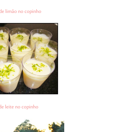
e limão no copinho
e leite no copinho