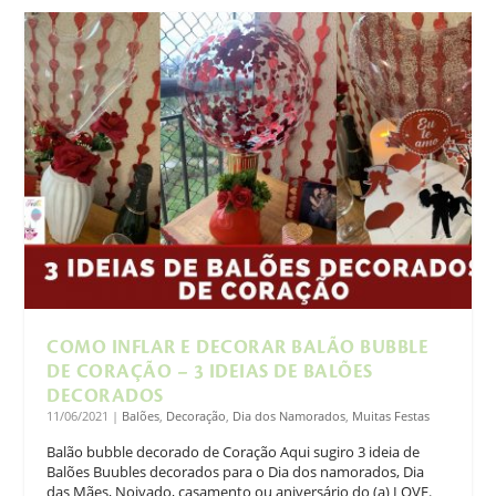
COMO INFLAR E DECORAR BALÃO BUBBLE
DE CORAÇÃO – 3 IDEIAS DE BALÕES
DECORADOS
11/06/2021
|
Balões
,
Decoração
,
Dia dos Namorados
,
Muitas Festas
Balão bubble decorado de Coração Aqui sugiro 3 ideia de
Balões Buubles decorados para o Dia dos namorados, Dia
das Mães, Noivado, casamento ou aniversário do (a) LOVE.