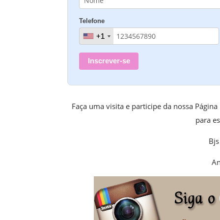
Telefone
+1
+1
Inscrever-se
Faça uma visita e participe da nossa Página
para es
Bjs
An