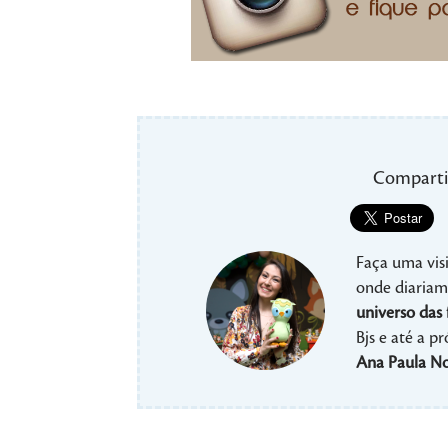
Comparti
Faça uma visi
onde diariame
universo das 
Bjs e até a p
Ana Paula No