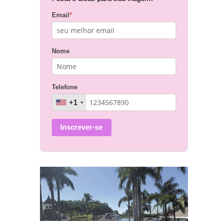
Email
*
Nome
Telefone
+1
+1
Inscrever-se