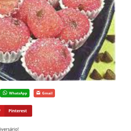
WhatsApp
Gmail
Pinterest
versário!