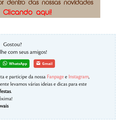
Gostou?
lhe com seus amigos!
WhatsApp
Gmail
ta e participe da nossa
Fanpage
e
Instagram
,
nte levamos várias ideias e dicas para este
festas
.
róxima!
vais