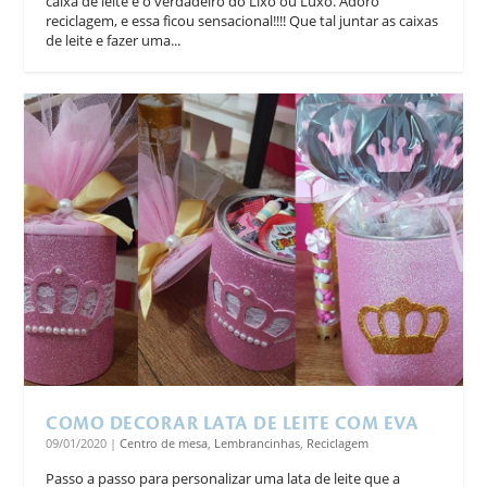
caixa de leite é o verdadeiro do Lixo ou Luxo. Adoro
reciclagem, e essa ficou sensacional!!!! Que tal juntar as caixas
de leite e fazer uma...
COMO DECORAR LATA DE LEITE COM EVA
09/01/2020
|
Centro de mesa
,
Lembrancinhas
,
Reciclagem
Passo a passo para personalizar uma lata de leite que a