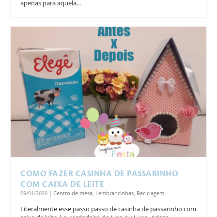
apenas para aquela...
COMO FAZER CASINHA DE PASSARINHO
COM CAIXA DE LEITE
09/01/2020
|
Centro de mesa
,
Lembrancinhas
,
Reciclagem
Literalmente esse passo passo de casinha de passarinho com