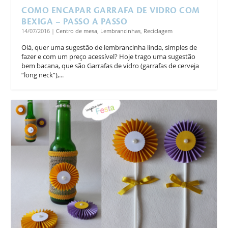
COMO ENCAPAR GARRAFA DE VIDRO COM
BEXIGA – PASSO A PASSO
14/07/2016
|
Centro de mesa
,
Lembrancinhas
,
Reciclagem
Olá, quer uma sugestão de lembrancinha linda, simples de
fazer e com um preço acessível? Hoje trago uma sugestão
bem bacana, que são Garrafas de vidro (garrafas de cerveja
“long neck”),...