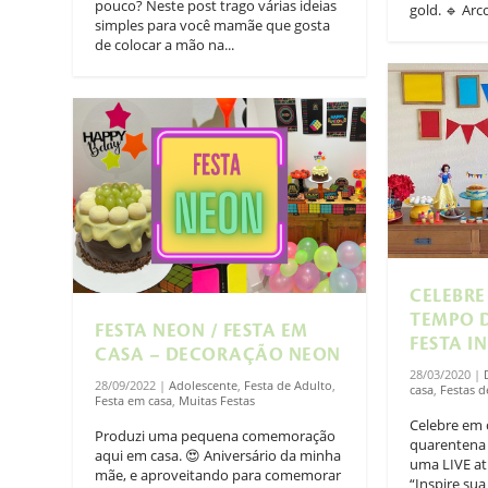
pouco? Neste post trago várias ideias
gold. 🔹 Arco
simples para você mamãe que gosta
de colocar a mão na...
CELEBRE
TEMPO 
FESTA NEON / FESTA EM
FESTA I
CASA – DECORAÇÃO NEON
28/03/2020
|
28/09/2022
|
Adolescente
,
Festa de Adulto
,
casa
,
Festas 
Festa em casa
,
Muitas Festas
Celebre em
Produzi uma pequena comemoração
quarentena 
aqui em casa. 😍 Aniversário da minha
uma LIVE at
mãe, e aproveitando para comemorar
“Inspire su