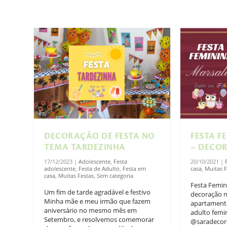
DECORAÇÃO DE FESTA NO
FESTA F
TEMA TARDEZINHA
– DECO
17/12/2023
|
Adolescente
,
Festa
20/10/2021
|
adolescente
,
Festa de Adulto
,
Festa em
casa
,
Muitas F
casa
,
Muitas Festas
,
Sem categoria
Festa Femin
Um fim de tarde agradável e festivo
decoração 
Minha mãe e meu irmão que fazem
apartamento
aniversário no mesmo mês em
adulto femi
Setembro, e resolvemos comemorar
@saradecora