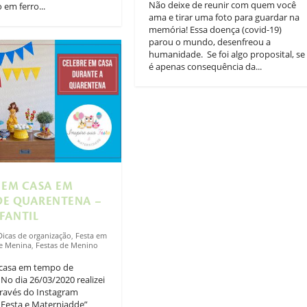
Não deixe de reunir com quem você
 em ferro...
ama e tirar uma foto para guardar na
memória! Essa doença (covid-19)
parou o mundo, desenfreou a
humanidade. ⁣⁣ Se foi algo proposital, se
é apenas consequência da...
 EM CASA EM
DE QUARENTENA –
NFANTIL
Dicas de organização
,
Festa em
de Menina
,
Festas de Menino
 casa em tempo de
No dia 26/03/2020 realizei
ravés do Instagram
a Festa e Materniadde”