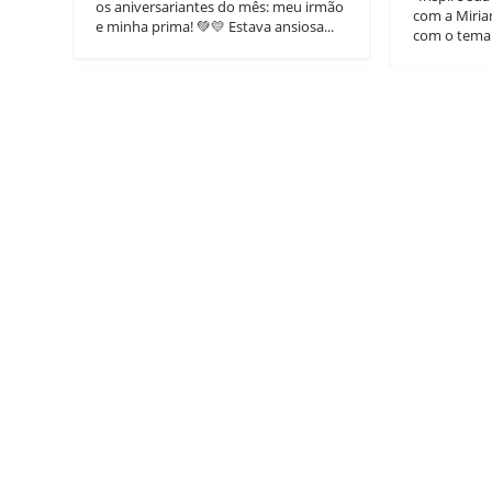
os aniversariantes do mês: meu irmão
com a Miria
e minha prima! 💚💛 Estava ansiosa...
com o tema:.