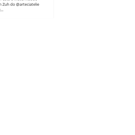
n Zuh do @arteciatelie
..