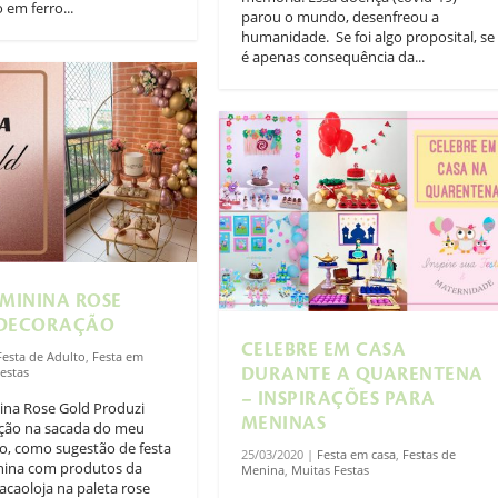
 em ferro...
parou o mundo, desenfreou a
humanidade. ⁣⁣ Se foi algo proposital, se
é apenas consequência da...
EMININA ROSE
 DECORAÇÃO
CELEBRE EM CASA
Festa de Adulto
,
Festa em
estas
DURANTE A QUARENTENA
– INSPIRAÇÕES PARA
ina Rose Gold Produzi
MENINAS
ção na sacada do meu
, como sugestão de festa
25/03/2020
|
Festa em casa
,
Festas de
nina com produtos da
Menina
,
Muitas Festas
caoloja na paleta rose