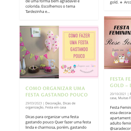
de uma forma bem agradável e
gold. 🔹 Arco
colorida. Escolhemos o tema
Tardezinha e...
FESTA F
GOLD –
COMO ORGANIZAR UMA
20/10/2021
|
FESTA GASTANDO POUCO
casa
,
Muitas F
29/03/2023
|
Decoração
,
Dicas de
Festa Femin
organização
,
Festa em casa
essa decora
Dicas para organizar uma festa
apartamento
gastando pouco Quer fazer uma festa
adulto femi
linda e charmosa, porém, gastando
@saradecora