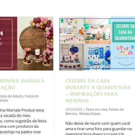
EMININA MARSALA
CELEBRE EM CASA
RAÇÃO
DURANTE A QUARENTENA
– INSPIRAÇÕES PARA
Festa de Adulto
,
Festa em
estas
MENINOS
25/03/2020
|
Festa em casa
,
Festas de
ina Marsala Produzi essa
Menino
,
Muitas Festas
na sacada do meu
, como sugestão de festa
Não deixe de reunir com quem você
nina com produtos da
ama e tirar uma foto para guardar na
caoloja na paleta rose
memória! Essa doença (covid-19)