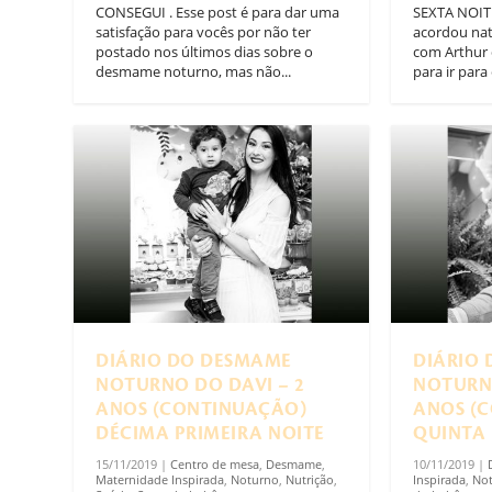
CONSEGUI . Esse post é para dar uma
SEXTA NOITE
satisfação para vocês por não ter
acordou nat
postado nos últimos dias sobre o
com Arthur 
desmame noturno, mas não...
para ir para 
DIÁRIO DO DESMAME
DIÁRIO
NOTURNO DO DAVI – 2
NOTURNO
ANOS (CONTINUAÇÃO)
ANOS (
DÉCIMA PRIMEIRA NOITE
QUINTA 
15/11/2019
|
Centro de mesa
,
Desmame
,
10/11/2019
|
Maternidade Inspirada
,
Noturno
,
Nutrição
,
Inspirada
,
No