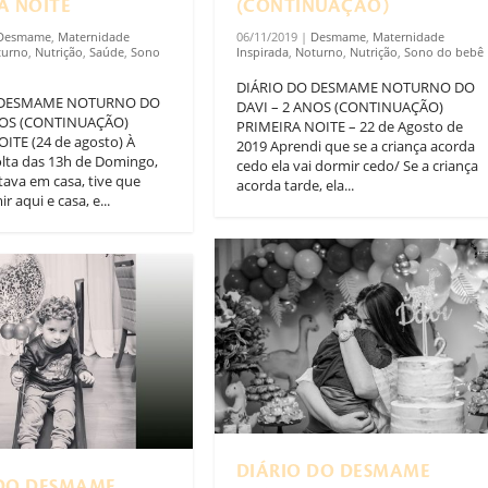
A NOITE
(CONTINUAÇÃO)
Desmame
,
Maternidade
06/11/2019
|
Desmame
,
Maternidade
turno
,
Nutrição
,
Saúde
,
Sono
Inspirada
,
Noturno
,
Nutrição
,
Sono do bebê
DIÁRIO DO DESMAME NOTURNO DO
 DESMAME NOTURNO DO
DAVI – 2 ANOS (CONTINUAÇÃO)
NOS (CONTINUAÇÃO)
PRIMEIRA NOITE – 22 de Agosto de
ITE (24 de agosto) À
2019 Aprendi que se a criança acorda
olta das 13h de Domingo,
cedo ela vai dormir cedo/ Se a criança
tava em casa, tive que
acorda tarde, ela...
r aqui e casa, e...
DIÁRIO DO DESMAME
 DO DESMAME