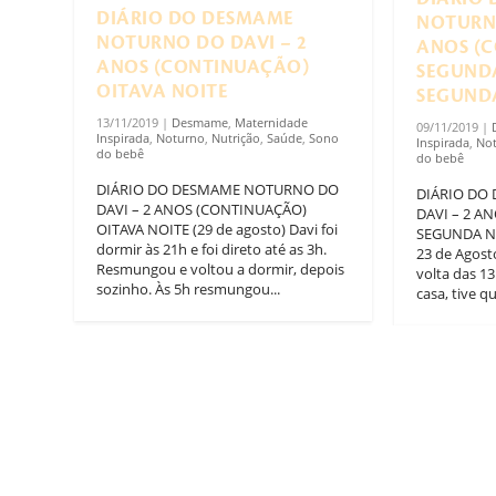
DIÁRIO DO DESMAME
NOTURNO
NOTURNO DO DAVI – 2
ANOS (
ANOS (CONTINUAÇÃO)
SEGUND
OITAVA NOITE
SEGUND
13/11/2019
|
Desmame
,
Maternidade
09/11/2019
|
Inspirada
,
Noturno
,
Nutrição
,
Saúde
,
Sono
Inspirada
,
No
do bebê
do bebê
DIÁRIO DO DESMAME NOTURNO DO
DIÁRIO DO
DAVI – 2 ANOS (CONTINUAÇÃO)
DAVI – 2 A
OITAVA NOITE (29 de agosto) Davi foi
SEGUNDA N
dormir às 21h e foi direto até as 3h.
23 de Agosto
Resmungou e voltou a dormir, depois
volta das 1
sozinho. Às 5h resmungou...
casa, tive qu