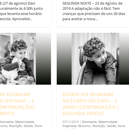
 (27 de agosto) Davi
SEGUNDA NOITE – 23 de Agosto de
uralmente às 6:30h junto
2019 A adaptação não é fácil. Tem
que levanta esse horário
crianças que precisam de uns 30 dias
escola. Aproveitei...
para aceitar a nova...
 DO DESMAME
DIÁRIO DO DESMAME
 DO DAVI – 2
NOTURNO DO DAVI – 2
CONTINUAÇÃO)
ANOS (CONTINUAÇÃO |
NOITE
SEGUNDA PARTE)
Desmame
,
Maternidade
07/11/2019
|
Desmame
,
Maternidade
turno
,
Nutrição
,
Saúde
,
Sono
Inspirada
,
Noturno
,
Nutrição
,
Saúde
,
Sono