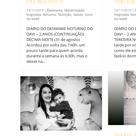
DÉCIMA NOITE
TERCEIR
14/11/2019
|
Desmame
,
Maternidade
10/11/2019
|
Inspirada
,
Noturno
,
Nutrição
,
Saúde
,
Sono
Inspirada
,
No
do bebê
do bebê
DIÁRIO DO DESMAME NOTURNO DO
DIÁRIO DO
DAVI – 2 ANOS (CONTINUAÇÃO)
DAVI – 2 A
DÉCIMA NOITE (31 de agosto)
TERCEIRA NO
Acordou por volta das 7:40h, um
tarde por v
pouco tarde para quem acorda
como ele es
durante a semana às 6:30h, mas o
fazê-lo dormi
deixei na...
DIÁRIO