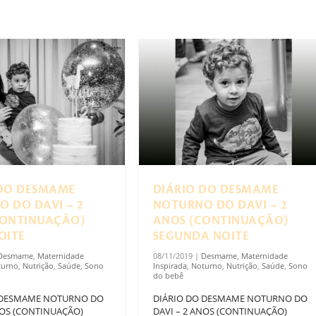
 DO DESMAME
DIÁRIO DO DESMAME
 DO DAVI – 2
NOTURNO DO DAVI – 2
CONTINUAÇÃO)
ANOS (CONTINUAÇÃO)
OITE
SEGUNDA NOITE
Desmame
,
Maternidade
08/11/2019
|
Desmame
,
Maternidade
turno
,
Nutrição
,
Saúde
,
Sono
Inspirada
,
Noturno
,
Nutrição
,
Saúde
,
Sono
do bebê
 DESMAME NOTURNO DO
DIÁRIO DO DESMAME NOTURNO DO
NOS (CONTINUAÇÃO)
DAVI – 2 ANOS (CONTINUAÇÃO)