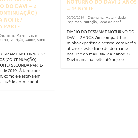
NOTURNO DO DAVI 2 ANOS
 DO DAVI – 2
– 1º NOITE
CONTINUAÇÃO)
02/09/2019
|
Desmame
,
Maternidade
A NOITE/
Inspirada
,
Nutrição
,
Sono do bebê
A PARTE
DIÁRIO DO DESMAME NOTURNO DO
Desmame
,
Maternidade
DAVI – 2 ANOS Vim compartilhar
turno
,
Nutrição
,
Saúde
,
Sono
minha experiência pessoal com vocês
através deste diário do desmame
 DESMAME NOTURNO DO
noturno do meu Davi de 2 anos. O
NOS (CONTINUAÇÃO)
Davi mama no peito até hoje, e...
OITE/ SEGUNDA PARTE-
 de 2019 . À tarde por
3h, como ele estava em
e fazê-lo dormir aqui...