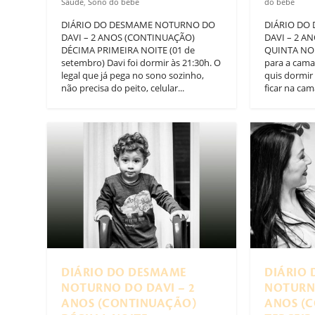
Saúde
,
Sono do bebê
do bebê
DIÁRIO DO DESMAME NOTURNO DO
DIÁRIO DO
DAVI – 2 ANOS (CONTINUAÇÃO)
DAVI – 2 A
DÉCIMA PRIMEIRA NOITE (01 de
QUINTA NOI
setembro) Davi foi dormir às 21:30h. O
para a cama
legal que já pega no sono sozinho,
quis dormir 
não precisa do peito, celular...
ficar na ca
DIÁRIO DO DESMAME
DIÁRIO
NOTURNO DO DAVI – 2
NOTURNO
ANOS (CONTINUAÇÃO)
ANOS (