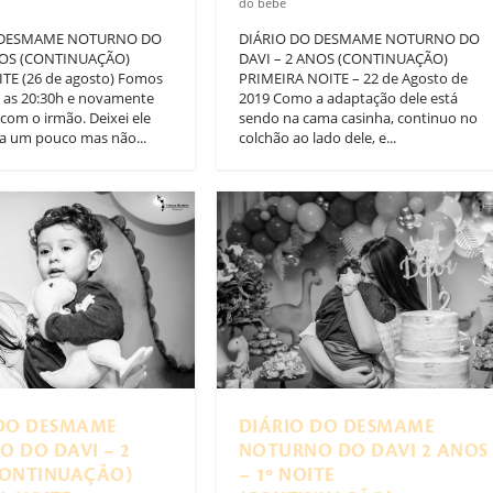
do bebê
 DESMAME NOTURNO DO
DIÁRIO DO DESMAME NOTURNO DO
NOS (CONTINUAÇÃO)
DAVI – 2 ANOS (CONTINUAÇÃO)
TE (26 de agosto) Fomos
PRIMEIRA NOITE – 22 de Agosto de
 as 20:30h e novamente
2019 Como a adaptação dele está
com o irmão. Deixei ele
sendo na cama casinha, continuo no
ma um pouco mas não...
colchão ao lado dele, e...
 DO DESMAME
DIÁRIO DO DESMAME
 DO DAVI – 2
NOTURNO DO DAVI 2 ANOS
CONTINUAÇÃO)
– 1º NOITE