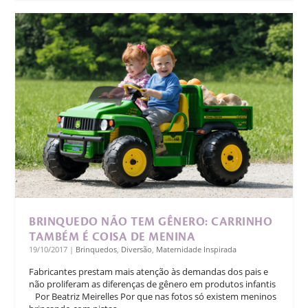
​BRINQUEDO NÃO TEM GÊNERO: CARRINHO
TAMBÉM É COISA DE MENINA
19/10/2017
|
Brinquedos
,
Diversão
,
Maternidade Inspirada
Fabricantes prestam mais atenção às demandas dos pais e
não proliferam as diferenças de gênero em produtos infantis
Por Beatriz Meirelles Por que nas fotos só existem meninos