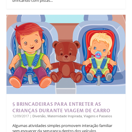
brincando com pistas...
5 BRINCADEIRAS PARA ENTRETER AS
CRIANÇAS DURANTE VIAGEM DE CARRO
12/09/2017
|
Diversão
,
Maternidade Inspirada
,
Viagens e Passeios
Algumas atividades simples promovem interação familiar
sem esquecer da segurança dentro dos veículos