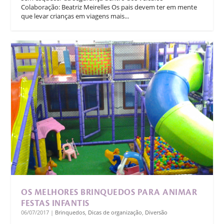
Colaboração: Beatriz Meirelles Os pais devem ter em mente
que levar crianças em viagens mais...
OS MELHORES BRINQUEDOS PARA ANIMAR
FESTAS INFANTIS
06/07/2017
|
Brinquedos
,
Dicas de organização
,
Diversão