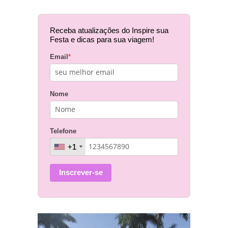
Receba atualizações do Inspire sua
Festa e dicas para sua viagem!
Email
*
Nome
Telefone
+1
+1
Inscrever-se