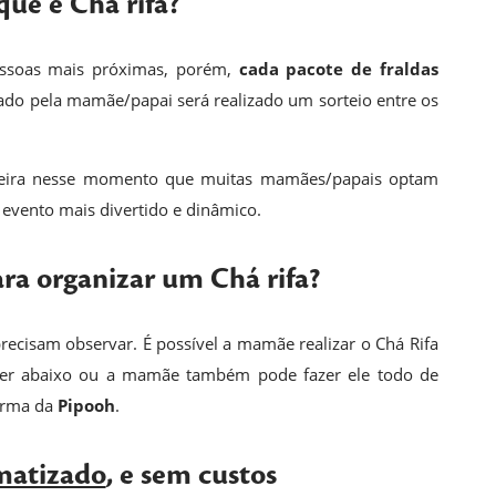
que é Chá rifa?
pessoas mais próximas, porém,
cada pacote de fraldas
cado pela mamãe/papai será realizado um sorteio entre os
eira nesse momento que muitas mamães/papais optam
o evento mais divertido e dinâmico.
ara organizar um Chá rifa?
ecisam observar. É possível a mamãe realizar o Chá Rifa
ver abaixo ou a mamãe também pode fazer ele todo de
orma da
Pipooh
.
matizado
, e sem custos