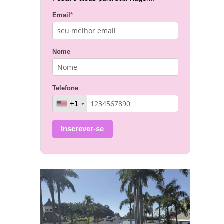
Email
*
Nome
Telefone
+1
+1
Inscrever-se