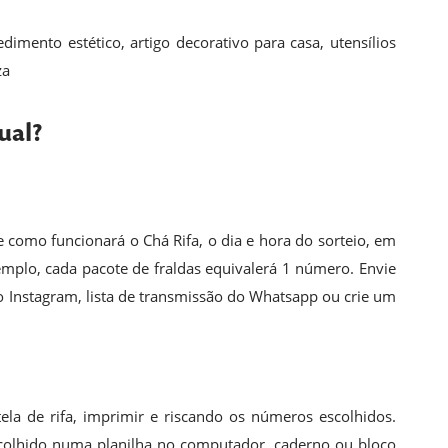
dimento estético, artigo decorativo para casa, utensílios
za
ual?
e como funcionará o Chá Rifa, o dia e hora do sorteio, em
emplo, cada pacote de fraldas equivalerá 1 número. Envie
o Instagram, lista de transmissão do Whatsapp ou crie um
a de rifa, imprimir e riscando os números escolhidos.
olhido numa planilha no computador, caderno ou bloco