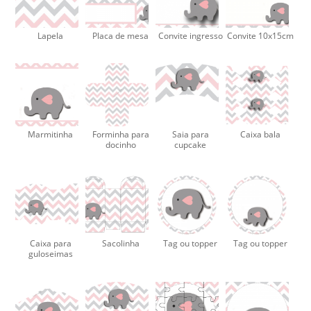
Lapela
Placa de mesa
Convite ingresso
Convite 10x15cm
Marmitinha
Forminha para
Saia para
Caixa bala
docinho
cupcake
Caixa para
Sacolinha
Tag ou topper
Tag ou topper
guloseimas