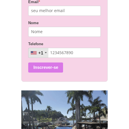
Email
*
Nome
Telefone
+1
+1
Inscrever-se