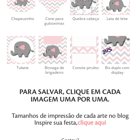
Chapeuzinho
Cone para
Quebra cabeça
Lata de leite
guloseimas
Tubete
Bisnaga de
Convite pirulito
Bis duplo com
brigadeiro
display
PARA SALVAR,
CLIQUE
EM CADA
IMAGEM
UMA POR UMA
.
Tamanhos de impressão de cada arte no blog
Inspire sua festa,
clique aqui
Gostou?