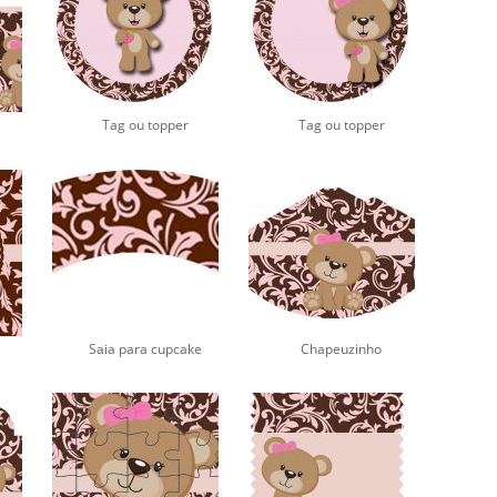
Tag ou topper
Tag ou topper
Saia para cupcake
Chapeuzinho