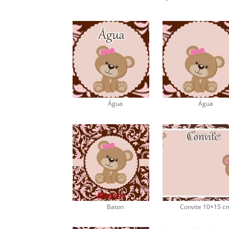
Água
Água
Baton
Convite 10×15 c