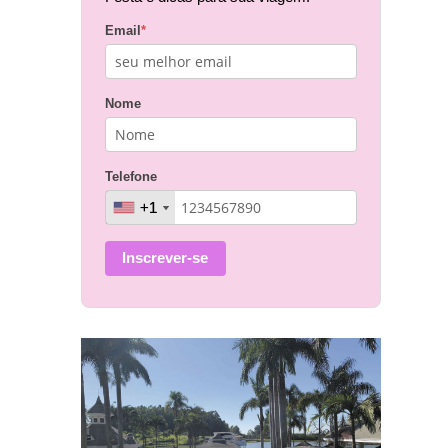
Email
*
Nome
Telefone
+1
+1
Inscrever-se