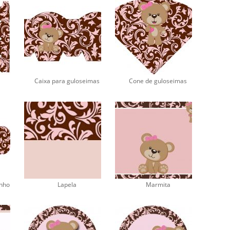
Caixa para guloseimas
Cone de guloseimas
inho
Lapela
Marmita