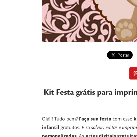
Kit Festa grátis para impri
Olá!!! Tudo bem?
Faça sua festa
com esse
k
infantil
gratuitos.
É só salvar, editar e imprim
personalizadas.
As
artes digitais gratuita