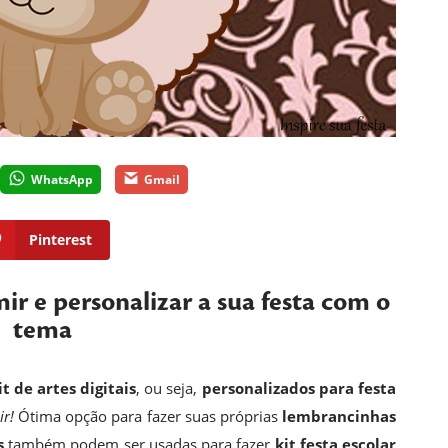
WhatsApp
Gmail
Pinterest
mir e personalizar a sua festa com o
tema
it de artes digitais
, ou seja,
personalizados para festa
ir!
Ótima opção para fazer suas próprias
lembrancinhas
s
também podem ser usadas para fazer
kit festa escolar