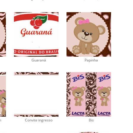
Guaraná
Papinha
m
Convite ingresso
Bis