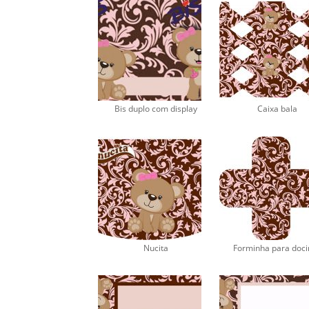
Bis duplo com display
Caixa bala
Nucita
Forminha para doc