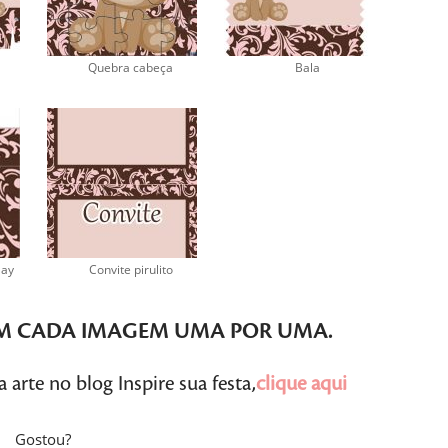
Quebra cabeça
Bala
lay
Convite pirulito
M CADA IMAGEM
UMA POR UMA
.
arte no blog Inspire sua festa,
clique aqui
Gostou?