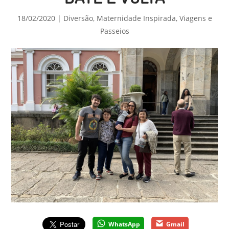
18/02/2020
|
Diversão
,
Maternidade Inspirada
,
Viagens e
Passeios
WhatsApp
Gmail