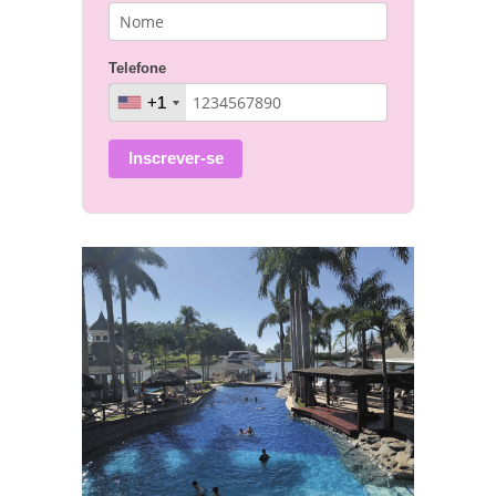
Telefone
+1
+1
Inscrever-se