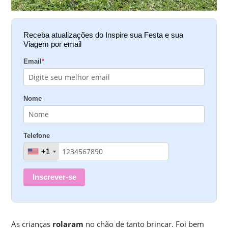
Receba atualizações do Inspire sua Festa e sua
Viagem por email
Email
*
Nome
Telefone
+1
+1
Inscrever-se
As crianças
rolaram
no chão de tanto brincar. Foi bem