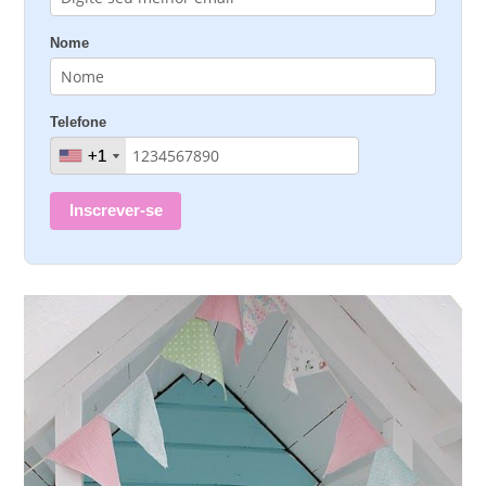
Nome
Telefone
+1
+1
Inscrever-se