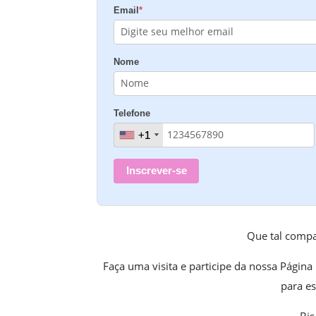
Email
*
Nome
Telefone
+1
+1
Inscrever-se
Que tal compa
Faça uma visita e participe da nossa Página
para es
Bjs