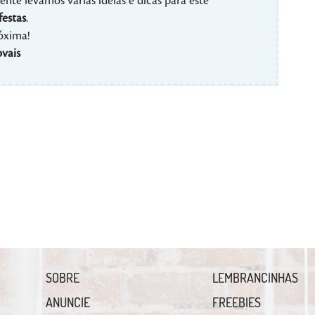
nte levamos várias ideias e dicas para este
festas
.
róxima!
vais
SOBRE
LEMBRANCINHAS
ANUNCIE
FREEBIES