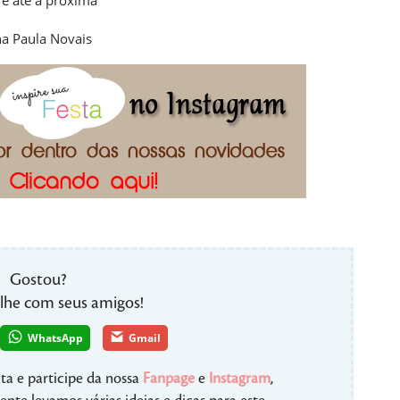
a Paula Novais
Gostou?
lhe com seus amigos!
WhatsApp
Gmail
ta e participe da nossa
Fanpage
e
Instagram
,