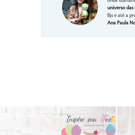
onde diariame
universo das 
Bjs e até a p
Ana Paula No