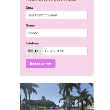
Email
*
Nome
Telefone
+1
+1
Inscrever-se