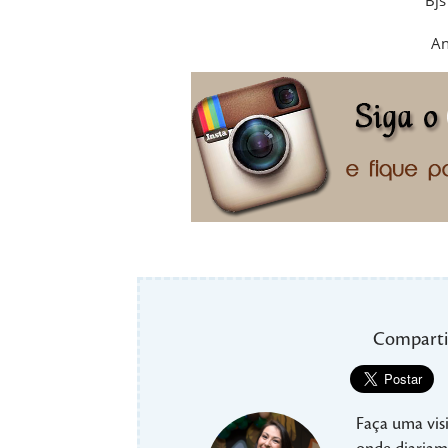
An
Comparti
Faça uma visi