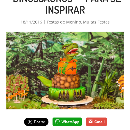
INSPIRAR
18/11/2016
|
Festas de Menino
,
Muitas Festas
WhatsApp
Gmail