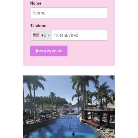
Nome
Telefone
+1
+1
Inscrever-se