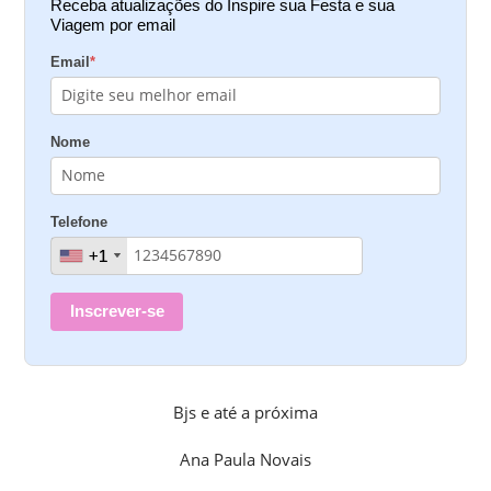
Receba atualizações do Inspire sua Festa e sua
Viagem por email
Email
*
Nome
Telefone
+1
+1
Inscrever-se
Bjs e até a próxima
Ana Paula Novais