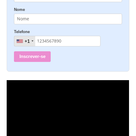
Nome
Telefone
+1
+1
Inscrever-se