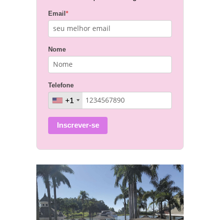
Email
*
Nome
Telefone
+1
+1
Inscrever-se