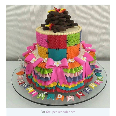
Por
@cupcakesdabianca