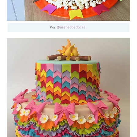
Por
@ateliedosdoces_