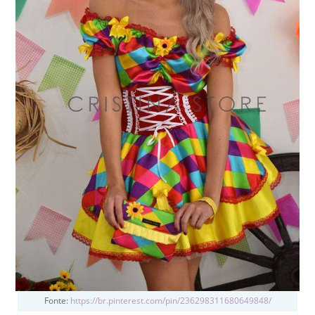
Fonte:
https://br.pinterest.com/pin/236298311680649848/