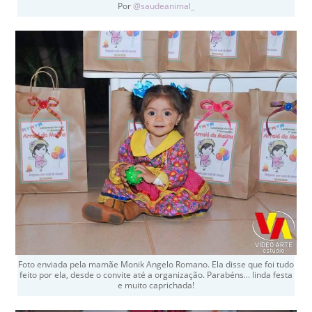
Por
@saudeanimal_
Foto enviada pela mamãe Monik Angelo Romano. Ela disse que foi tudo
feito por ela, desde o convite até a organização. Parabéns… linda festa
e muito caprichada!