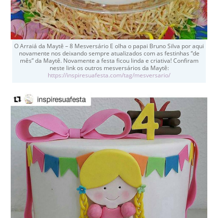
O Arraiá da Maytê – 8 Mesversário E olha o papai Bruno Silva por aqui
novamente nos deixando sempre atualizados com as festinhas “de
mês” da Maytê. Novamente a festa ficou linda e criativa! Confiram
neste link os outros mesversários da Maytê:
https://inspiresuafesta.com/tag/mesversario/