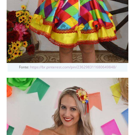
Fonte:
https://br.pinterest.com/pin/236298311680649848/