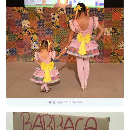
By
@marinaflorfestas