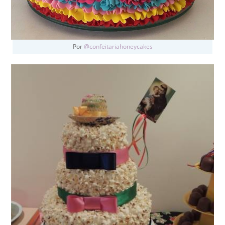
Por
@confeitariahoneycakes