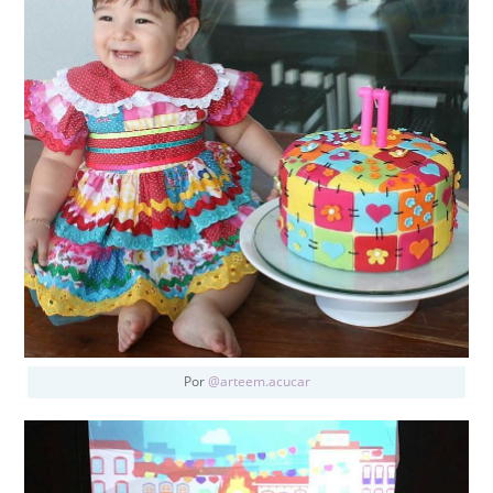
Por
@arteem.acucar