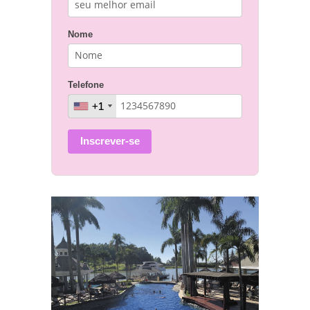
Nome
Telefone
+1
+1
Inscrever-se