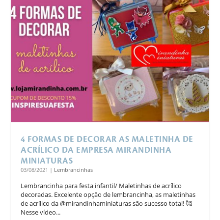
4 FORMAS DE DECORAR AS MALETINHA DE
ACRÍLICO DA EMPRESA MIRANDINHA
MINIATURAS
03/08/2021
|
Lembrancinhas
Lembrancinha para festa infantil/ Maletinhas de acrílico
decoradas. Excelente opção de lembrancinha, as maletinhas
de acrílico da @mirandinhaminiaturas são sucesso total! 🥰
Nesse vídeo...