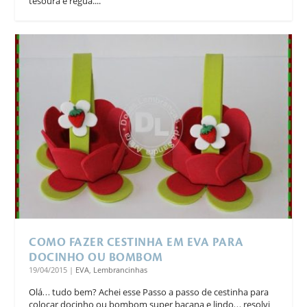
tesoura e régua....
COMO FAZER CESTINHA EM EVA PARA
DOCINHO OU BOMBOM
19/04/2015
|
EVA
,
Lembrancinhas
Olá… tudo bem? Achei esse Passo a passo de cestinha para
colocar docinho ou bombom super bacana e lindo… resolvi