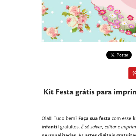
Kit Festa grátis para impri
Olá!!! Tudo bem?
Faça sua festa
com esse
k
infantil
gratuitos.
É só salvar, editar e imprim
personalizadas.
As
artes digitais gratuita