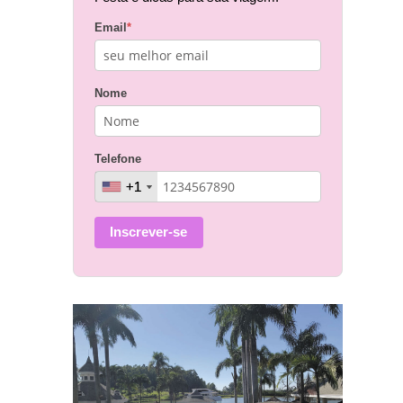
Email
*
Nome
Telefone
+1
+1
Inscrever-se