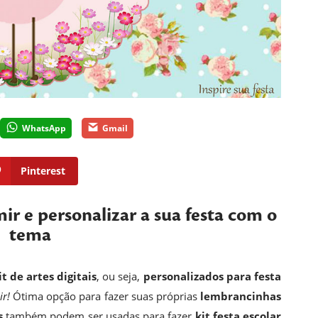
WhatsApp
Gmail
Pinterest
mir e personalizar a sua festa com o
tema
it de artes digitais
, ou seja,
personalizados para festa
ir!
Ótima opção para fazer suas próprias
lembrancinhas
s
também podem ser usadas para fazer
kit festa escolar