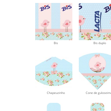
Bis
Bis duplo
Chapeuzinho
Cone de guloseim