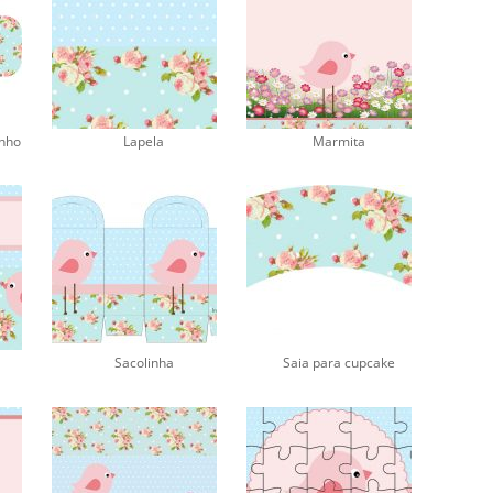
inho
Lapela
Marmita
Sacolinha
Saia para cupcake