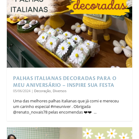
PALHAS ITALIANAS DECORADAS PARA O
MEU ANIVERSÁRIO – INSPIRE SUA FESTA
05/06/2024
|
Decoração
,
Diversos
Uma das melhores palhas italianas que já comi e mereceu
um carinho especial #meuniver . Obrigada
@renato_novais78 pelas encomendas ❤️❤️ ...