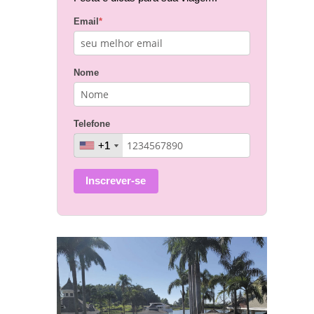
Email
*
Nome
Telefone
+1
+1
Inscrever-se