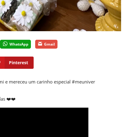
WhatsApp
Gmail
Pinterest
omi e mereceu um carinho especial #meuniver
as ❤️❤️