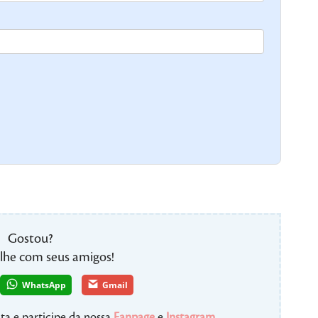
Gostou?
lhe com seus amigos!
WhatsApp
Gmail
ta e participe da nossa
Fanpage
e
Instagram
,