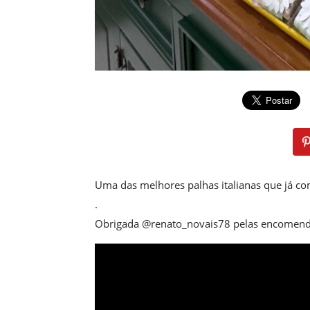
Uma das melhores palhas italianas que já c
.
Obrigada @renato_novais78 pelas encomend