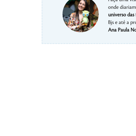
onde diariame
universo das 
Bjs e até a p
Ana Paula No