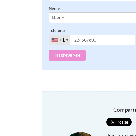
Nome
Telefone
+1
+1
Inscrever-se
Comparti
Faça uma visi