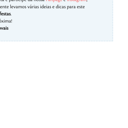
nte levamos várias ideias e dicas para este
festas
.
róxima!
vais