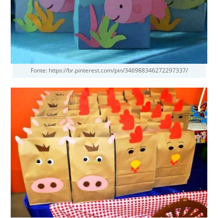
Fonte: https://br.pinterest.com/pin/346988346272297337/