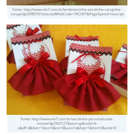
Fonte: http://www.elo7.com.br/lembrancinha-sacolinha-corujinha-
coruja/dp/2FBE50?selectedWebCode=76C097&PageSpeed=noscript
Fonte: http://www.elo7.com.br/sacolinha-personalizada-
minnie/dp/363127#pso=up&osbt=b-
o&df=d&fatc=1&ss=0&sv=0&uso=o&fvip=1&hsn=0&smk=0