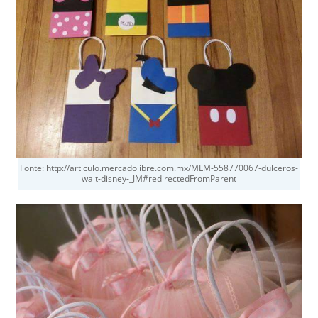
Fonte: http://articulo.mercadolibre.com.mx/MLM-558770067-dulceros-
walt-disney-_JM#redirectedFromParent