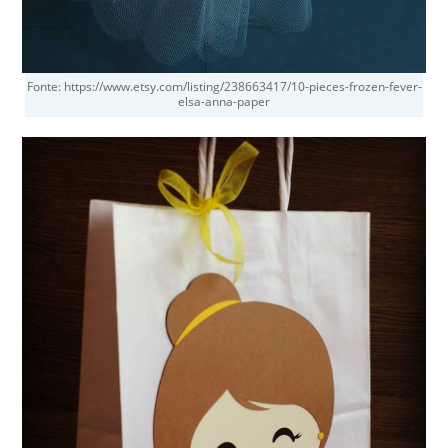
Fonte: https://www.etsy.com/listing/238663417/10-pieces-frozen-fever-
elsa-anna-paper