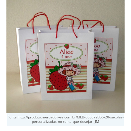
Fonte: http://produto.mercadolivre.com.br/MLB-686879856-20-sacolas-
personalizadas-no-tema-que-desejar-_JM