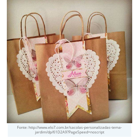
Fonte: http://www.elo7.com.br/sacolas-personalizadas-tema-
jardim/dp/61D2A9?PageSpeed=noscript