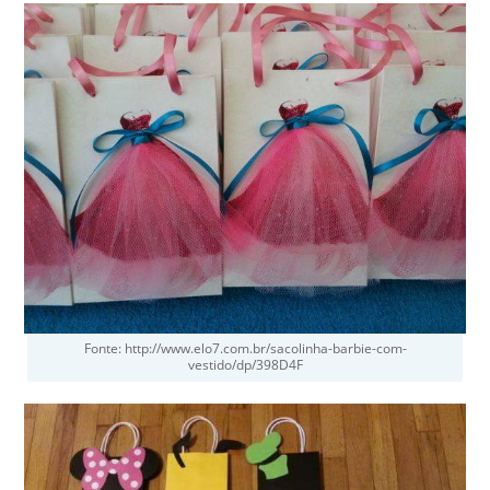
Fonte: http://www.elo7.com.br/sacolinha-barbie-com-
vestido/dp/398D4F