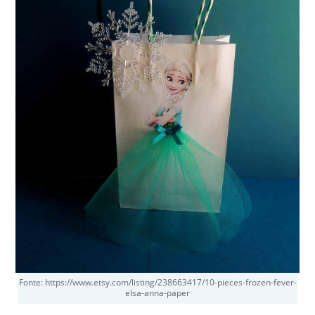
Fonte: https://www.etsy.com/listing/238663417/10-pieces-frozen-fever-
elsa-anna-paper