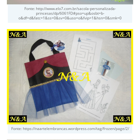
Fonte: http://www.elo7.com.br/sacola-personalizada-
princesas/dp/6061FD#pso=up&osbt=b-
o&df=d&fatc=1&ss=0&sv=0&uso=o&fvip=1&hsn=0&smk=0
Fonte: https://naartelembrancas.wordpress.com/tag/frozen/page/2/