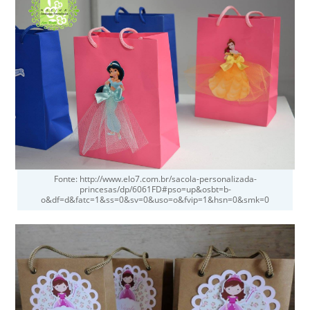
Fonte: http://www.elo7.com.br/sacola-personalizada-
princesas/dp/6061FD#pso=up&osbt=b-
o&df=d&fatc=1&ss=0&sv=0&uso=o&fvip=1&hsn=0&smk=0