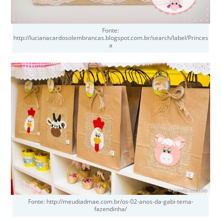
Fonte:
http://lucianacardosolembrancas.blogspot.com.br/search/label/Princes
a
Fonte: http://meudiadmae.com.br/os-02-anos-da-gabi-tema-
fazendinha/