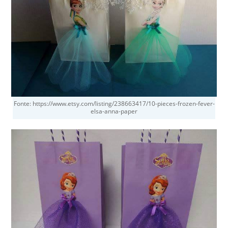
Fonte: https://www.etsy.com/listing/238663417/10-pieces-frozen-fever-
elsa-anna-paper