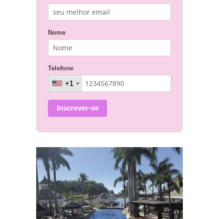
Nome
Telefone
+1
+1
Inscrever-se