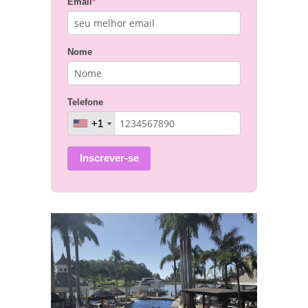
Email
*
Nome
Telefone
+1
+1
Inscrever-se