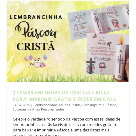
3 LEMBRANCINHAS DE PÁSCOA CRISTÃ
PARA IMPRIMIR GRÁTIS E FAZER EM CASA
14/04/2025
|
Lembrancinhas
,
Muitas Festas
,
Para imprimir
,
Páscoa
,
Tutoriais de Artes Personalizadas
Celebre o verdadeiro sentido da Páscoa com essas ideias de
lembrancinhas cristãs fáceis de fazer, com moldes gratuitos
para baixar e imprimir A Páscoa é uma das datas mais
importantes do calendário...