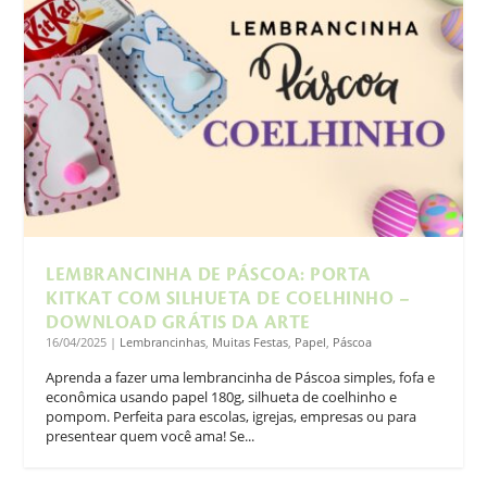
LEMBRANCINHA DE PÁSCOA: PORTA
KITKAT COM SILHUETA DE COELHINHO –
DOWNLOAD GRÁTIS DA ARTE
16/04/2025
|
Lembrancinhas
,
Muitas Festas
,
Papel
,
Páscoa
Aprenda a fazer uma lembrancinha de Páscoa simples, fofa e
econômica usando papel 180g, silhueta de coelhinho e
pompom. Perfeita para escolas, igrejas, empresas ou para
presentear quem você ama! Se...