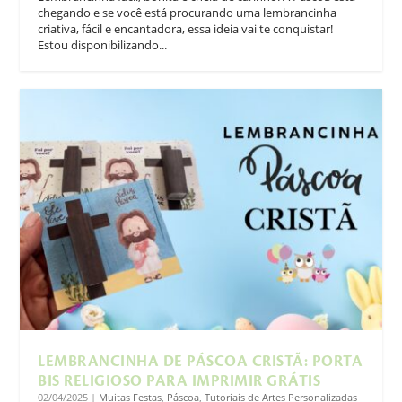
chegando e se você está procurando uma lembrancinha
criativa, fácil e encantadora, essa ideia vai te conquistar!
Estou disponibilizando...
LEMBRANCINHA DE PÁSCOA CRISTÃ: PORTA
BIS RELIGIOSO PARA IMPRIMIR GRÁTIS
02/04/2025
|
Muitas Festas
,
Páscoa
,
Tutoriais de Artes Personalizadas