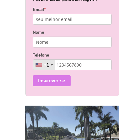
Email
*
Nome
Telefone
+1
+1
Inscrever-se