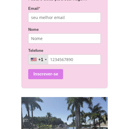
Email
*
Nome
Telefone
+1
+1
Inscrever-se