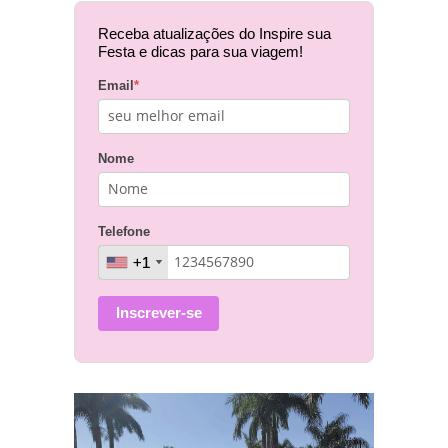
Receba atualizações do Inspire sua
Festa e dicas para sua viagem!
Email
*
Nome
Telefone
+1
+1
Inscrever-se