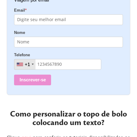
Email
*
Nome
Telefone
+1
+1
Inscrever-se
Como personalizar o topo de bolo
colocando um texto?