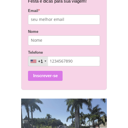
Festa e dicas para sua viagem!
Email
*
Nome
Telefone
+1
+1
Inscrever-se