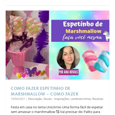
COMO FAZER ESPETINHO DE
MARSHMALLOW – COMO FAZER
19/04/2021
|
Decoração
,
Doces - Inspirações
,
Lembrancinhas
,
Receitas
Festa em casa no tema Unicórnio Uma forma fácil de espetar
sem amassar o marshmallow 🥰 Vai precisar de: Palito para