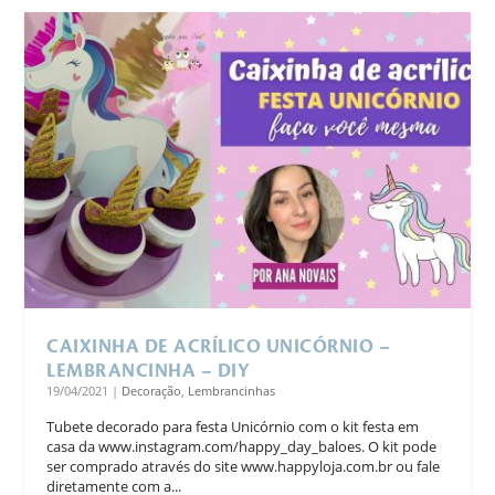
CAIXINHA DE ACRÍLICO UNICÓRNIO –
LEMBRANCINHA – DIY
19/04/2021
|
Decoração
,
Lembrancinhas
Tubete decorado para festa Unicórnio com o kit festa em
casa da www.instagram.com/happy_day_baloes. O kit pode
ser comprado através do site www.happyloja.com.br ou fale
diretamente com a...