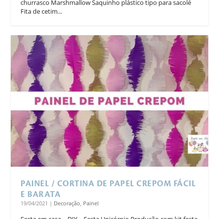
churrasco Marshmallow Saquinho plástico tipo para sacolé
Fita de cetim...
PAINEL / CORTINA DE PAPEL CREPOM FÁCIL
E BARATA
19/04/2021
|
Decoração
,
Painel
Festa em casa – DIY – Festa Unicórnio Produção com kit festa