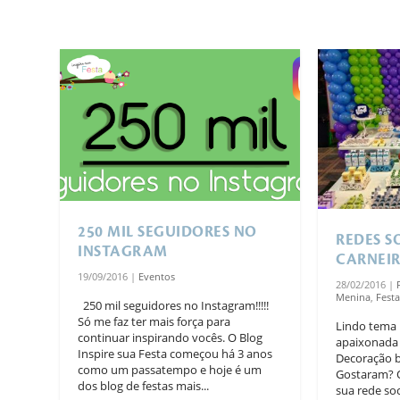
250 MIL SEGUIDORES NO
REDES S
INSTAGRAM
CARNEI
19/09/2016
|
Eventos
28/02/2016
|
Menina
,
Fest
250 mil seguidores no Instagram!!!!!
Só me faz ter mais força para
Lindo tema 
continuar inspirando vocês. O Blog
apaixonada 
Inspire sua Festa começou há 3 anos
Decoração b
como um passatempo e hoje é um
Gostaram? Q
dos blog de festas mais...
sua rede soc