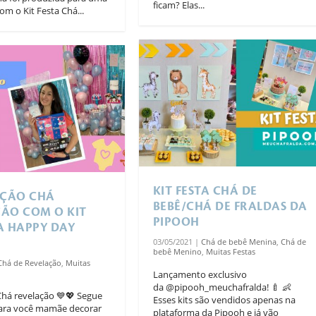
ficam? Elas...
m o Kit Festa Chá...
KIT FESTA CHÁ DE
ÇÃO CHÁ
BEBÊ/CHÁ DE FRALDAS DA
ÃO COM O KIT
PIPOOH
A HAPPY DAY
03/05/2021
|
Chá de bebê Menina
,
Chá de
bebê Menino
,
Muitas Festas
Chá de Revelação
,
Muitas
Lançamento exclusivo
da @pipooh_meuchafralda! 🍼 👶
há revelação 💙💖 Segue
Esses kits são vendidos apenas na
para você mamãe decorar
plataforma da Pipooh e já vão