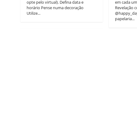
opte pelo virtual). Defina data e
em cada uma
horário Pense numa decoração
Revelação c
Utilize...
@happy_day
papelaria...