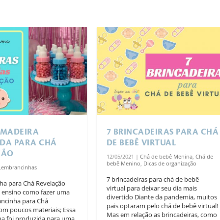
AMADEIRA
7 BRINCADEIRAS PARA CHÁ
DA PARA CHÁ
DE BEBÊ VIRTUAL
ÇÃO
12/05/2021
|
Chá de bebê Menina
,
Chá de
bebê Menino
,
Dicas de organização
Lembrancinhas
7 brincadeiras para chá de bebê
ha para Chá Revelação
virtual para deixar seu dia mais
 ensino como fazer uma
divertido Diante da pandemia, muitos
ancinha para Chá
pais optaram pelo chá de bebê virtual!
om poucos materiais; Essa
Mas em relação as brincadeiras, como
a foi produzida para uma