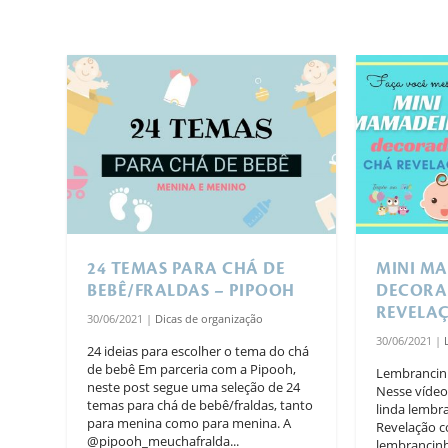
24 TEMAS PARA CHÁ DE
MINI M
BEBÊ/FRALDAS – PIPOOH
DECORA
REVELA
30/06/2021
|
Dicas de organização
30/06/2021
|
24 ideias para escolher o tema do chá
de bebê Em parceria com a Pipooh,
Lembrancin
neste post segue uma seleção de 24
Nesse vídeo
temas para chá de bebê/fraldas, tanto
linda lembr
para menina como para menina. A
Revelação c
@pipooh_meuchafralda...
lembrancinh