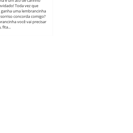
a é um ato de carinho
vidado! Toda vez que
 ganha uma lembrancinha
 sorriso concorda comigo?
brancinha você vai precisar
 fita...