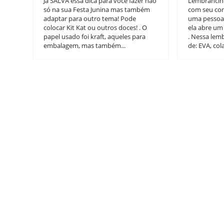
Já SALVA essa dica para você fazer não
Lembrancinh
só na sua Festa Junina mas também
com seu con
adaptar para outro tema! Pode
uma pessoa
colocar Kit Kat ou outros doces! . O
ela abre um
papel usado foi kraft, aqueles para
. Nessa lem
embalagem, mas também...
de: EVA, cola,