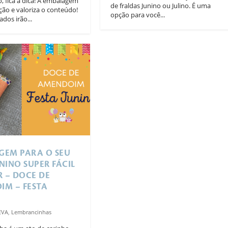
, fica a dica! A embalagem
de fraldas Junino ou Julino. É uma
ão e valoriza o conteúdo!
opção para você...
dos irão...
GEM PARA O SEU
NINO SUPER FÁCIL
R – DOCE DE
IM – FESTA
EVA
,
Lembrancinhas