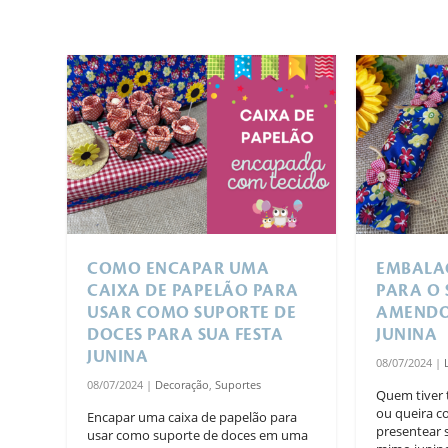
COMO ENCAPAR UMA
EMBALA
CAIXA DE PAPELÃO PARA
PARA O 
USAR COMO SUPORTE DE
AMENDO
DOCES PARA SUA FESTA
JUNINA
JUNINA
08/07/2024
|
08/07/2024
|
Decoração
,
Suportes
Quem tiver 
ou queira c
Encapar uma caixa de papelão para
presentear
usar como suporte de doces em uma