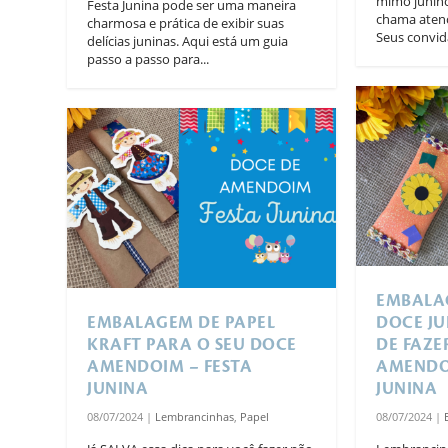
mimo junino
Festa Junina pode ser uma maneira
chama atenç
charmosa e prática de exibir suas
Seus convida
delícias juninas. Aqui está um guia
passo a passo para...
EMBALA
EMBALAGEM DE PAPEL
DOCE JU
KRAFT PARA O SEU DOCE
DE FAZE
AMENDOIM – FESTA
AMENDO
JUNINA
JUNINA
08/07/2024
|
Lembrancinhas
,
Papel
08/07/2024
|