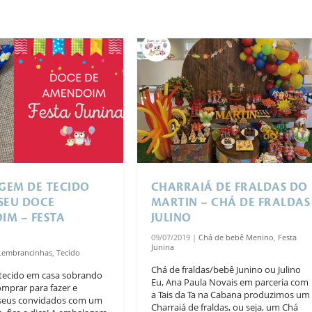
GEM DE TECIDO
CHARRAIÁ DE FRALDAS DO
SEU DOCE
MARTIN – CHÁ DE FRALDAS
IM – FESTA
JULINO
09/07/2019
|
Chá de bebê Menino
,
Festa
Junina
Lembrancinhas
,
Tecido
Chá de fraldas/bebê Junino ou Julino
tecido em casa sobrando
Eu, Ana Paula Novais em parceria com
omprar para fazer e
a Tais da Ta na Cabana produzimos um
 seus convidados com um
Charraiá de fraldas, ou seja, um Chá