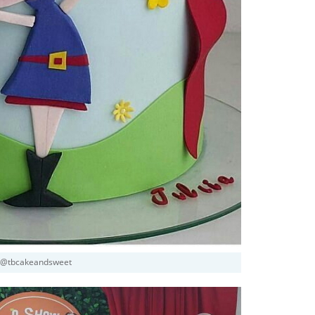
 @tbcakeandsweet