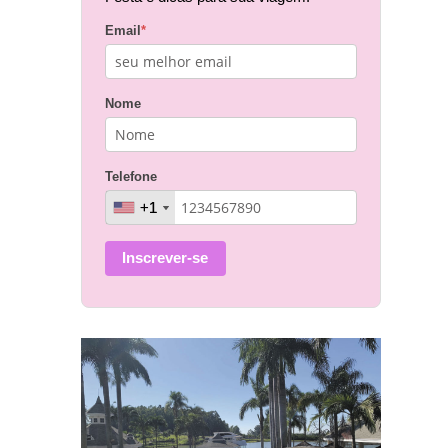
Email
*
Nome
Telefone
+1
+1
Inscrever-se