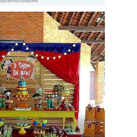
ipocaechocolatebuffet