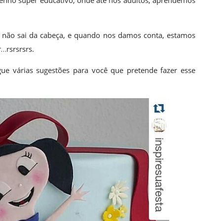
enho super educativo, onde até nós adultos, aprendemos
 não sai da cabeça, e quando nos damos conta, estamos
…rsrsrsrs.
ue várias sugestões para você que pretende fazer esse