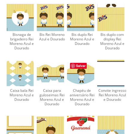
Bisnaga de
Bis Rei Moreno
Bis duplo Rei
Bis duplo com
brigadeiro Rei
Azul e Dourado
Moreno Azul e
display Rei
Moreno Azul e
Dourado
Moreno Azul e
Dourado
Dourado
Salvar
Caixa bala Rei
Caixa para
Chapéu de
Convite ingresso
Moreno Azul e
guloseimas Rei
aniversário Rei
Rei Moreno Azul
Dourado
Moreno Azul e
Moreno Azul e
e Dourado
Dourado
Dourado