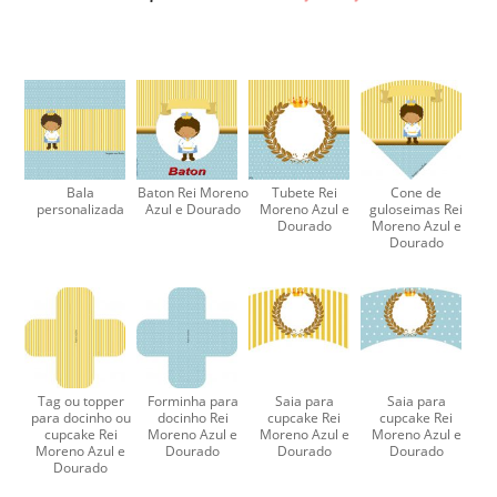
Bala
Baton Rei Moreno
Tubete Rei
Cone de
personalizada
Azul e Dourado
Moreno Azul e
guloseimas Rei
Dourado
Moreno Azul e
Dourado
Tag ou topper
Forminha para
Saia para
Saia para
para docinho ou
docinho Rei
cupcake Rei
cupcake Rei
cupcake Rei
Moreno Azul e
Moreno Azul e
Moreno Azul e
Moreno Azul e
Dourado
Dourado
Dourado
Dourado