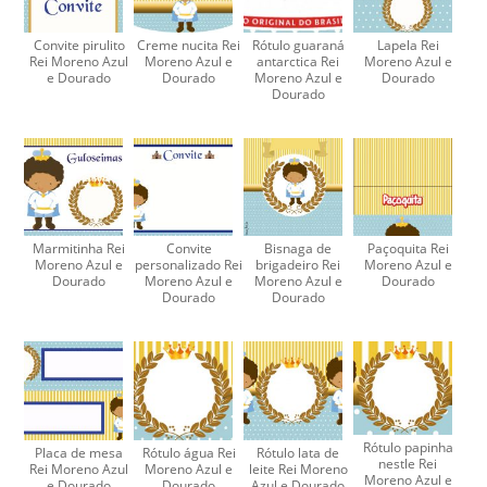
Convite pirulito
Creme nucita Rei
Rótulo guaraná
Lapela Rei
Rei Moreno Azul
Moreno Azul e
antarctica Rei
Moreno Azul e
e Dourado
Dourado
Moreno Azul e
Dourado
Dourado
Marmitinha Rei
Convite
Bisnaga de
Paçoquita Rei
Moreno Azul e
personalizado Rei
brigadeiro Rei
Moreno Azul e
Dourado
Moreno Azul e
Moreno Azul e
Dourado
Dourado
Dourado
Rótulo papinha
Placa de mesa
Rótulo água Rei
Rótulo lata de
nestle Rei
Rei Moreno Azul
Moreno Azul e
leite Rei Moreno
Moreno Azul e
e Dourado
Dourado
Azul e Dourado