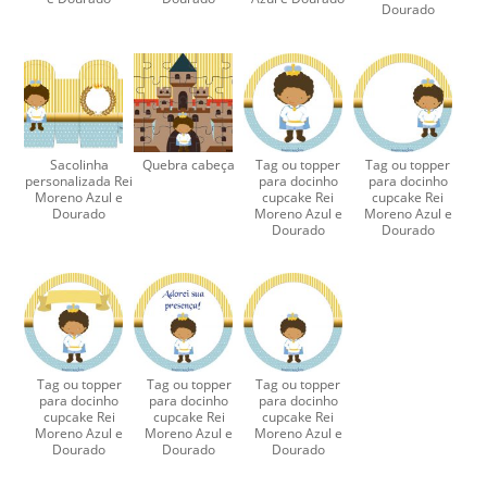
Dourado
Sacolinha
Quebra cabeça
Tag ou topper
Tag ou topper
personalizada Rei
para docinho
para docinho
Moreno Azul e
cupcake Rei
cupcake Rei
Dourado
Moreno Azul e
Moreno Azul e
Dourado
Dourado
Tag ou topper
Tag ou topper
Tag ou topper
para docinho
para docinho
para docinho
cupcake Rei
cupcake Rei
cupcake Rei
Moreno Azul e
Moreno Azul e
Moreno Azul e
Dourado
Dourado
Dourado