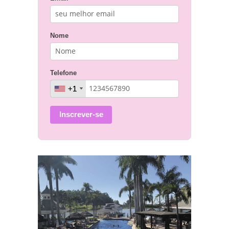
Nome
Telefone
+1
+1
Inscrever-se