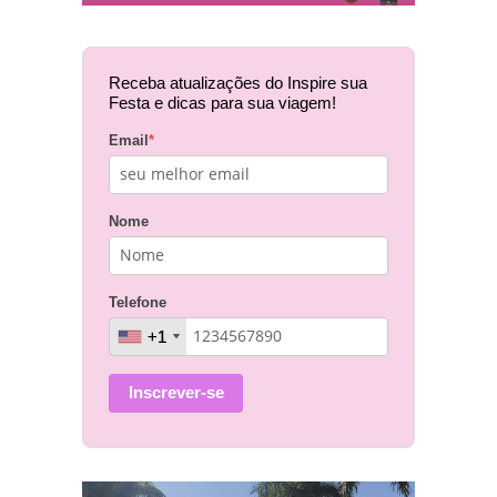
Receba atualizações do Inspire sua
Festa e dicas para sua viagem!
Email
*
Nome
Telefone
+1
+1
Inscrever-se