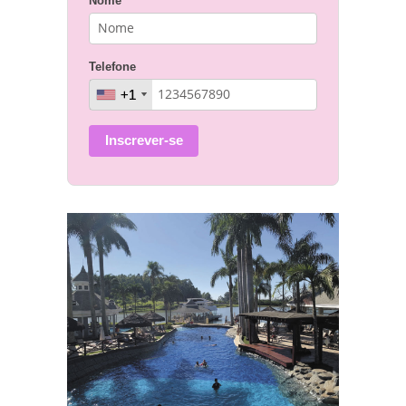
Nome
Telefone
+1
+1
Inscrever-se