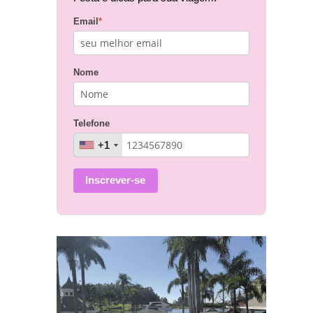
Email
*
Nome
Telefone
+1
+1
Inscrever-se