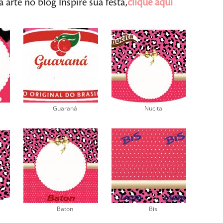
arte no blog Inspire sua festa,
clique aqui
Guaraná
Nucita
Baton
Bis