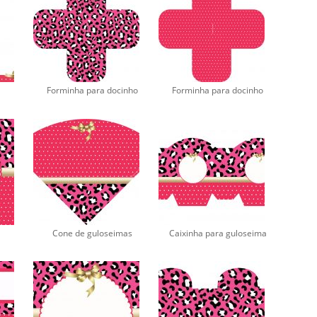
Forminha para docinho
Forminha para docinho
Cone de guloseimas
Caixinha para guloseima