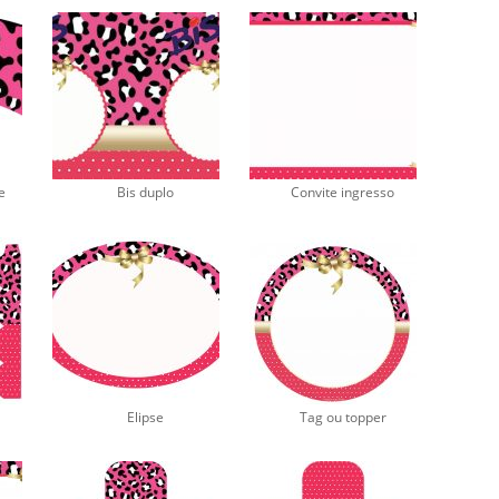
e
Bis duplo
Convite ingresso
Elipse
Tag ou topper