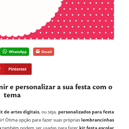
WhatsApp
Gmail
Pinterest
mir e personalizar a sua festa com o
tema
it de artes digitais
, ou seja,
personalizados para festa
ir!
Ótima opção para fazer suas próprias
lembrancinhas
s
também podem ser usadas para fazer
kit festa escolar