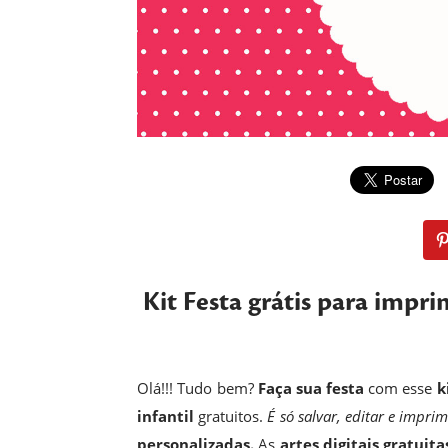
Kit Festa grátis para impri
Olá!!! Tudo bem?
Faça sua festa
com esse
k
infantil
gratuitos.
É só salvar, editar e imprim
personalizadas.
As
artes digitais gratuita