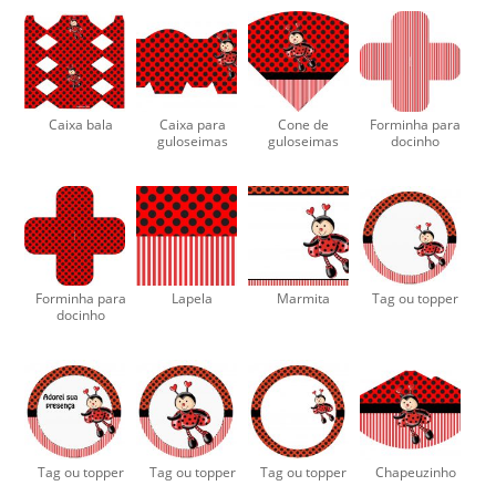
Caixa bala
Caixa para
Cone de
Forminha para
guloseimas
guloseimas
docinho
Forminha para
Lapela
Marmita
Tag ou topper
docinho
Tag ou topper
Tag ou topper
Tag ou topper
Chapeuzinho