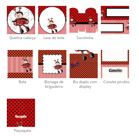
Quebra cabeça
Lata de leite
Sacolinha
Bala
Bisnaga de
Bis duplo com
Convite pirulito
brigadeiro
display
Paçoquita