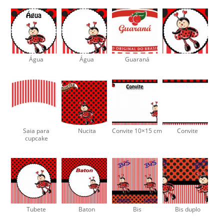
Água
Água
Guaraná
Saia para
Nucita
Convite 10×15 cm
Convite
cupcake
Tubete
Baton
Bis
Bis duplo