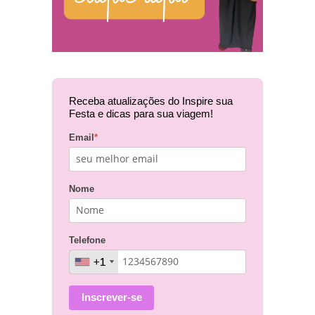
Receba atualizações do Inspire sua
Festa e dicas para sua viagem!
Email
*
Nome
Telefone
+1
+1
Inscrever-se