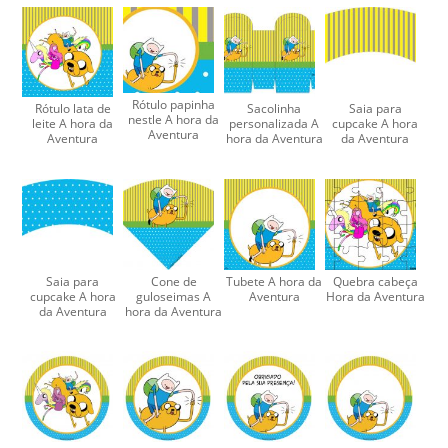
Rótulo papinha
Rótulo lata de
Sacolinha
Saia para
nestle A hora da
leite A hora da
personalizada A
cupcake A hora
Aventura
Aventura
hora da Aventura
da Aventura
Saia para
Cone de
Tubete A hora da
Quebra cabeça
cupcake A hora
guloseimas A
Aventura
Hora da Aventura
da Aventura
hora da Aventura