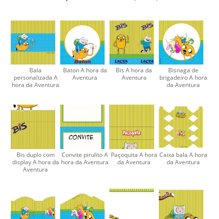
Bala
Baton A hora da
Bis A hora da
Bisnaga de
personalizada A
Aventura
Aventura
brigadeiro A hora
hora da Aventura
da Aventura
Bis duplo com
Convite pirulito A
Paçoquita A hora
Caixa bala A hora
display A hora da
hora da Aventura
da Aventura
da Aventura
Aventura