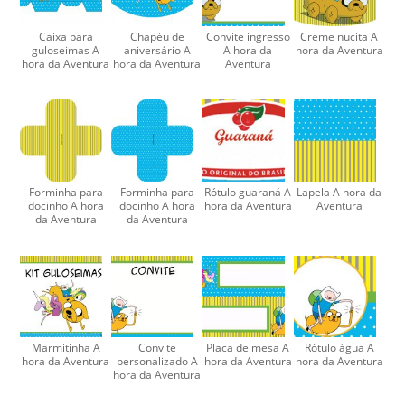
Caixa para
Chapéu de
Convite ingresso
Creme nucita A
guloseimas A
aniversário A
A hora da
hora da Aventura
hora da Aventura
hora da Aventura
Aventura
Forminha para
Forminha para
Rótulo guaraná A
Lapela A hora da
docinho A hora
docinho A hora
hora da Aventura
Aventura
da Aventura
da Aventura
Marmitinha A
Convite
Placa de mesa A
Rótulo água A
hora da Aventura
personalizado A
hora da Aventura
hora da Aventura
hora da Aventura