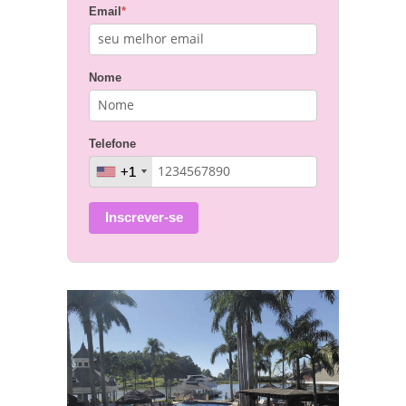
Email
*
Nome
Telefone
+1
+1
Inscrever-se