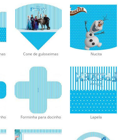
mas
Cone de guloseimas
Nucita
inho
Forminha para docinho
Lapela