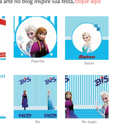
arte no blog Inspire sua festa,
clique aqui
Papinha
Baton
o
Bis
Bis duplo