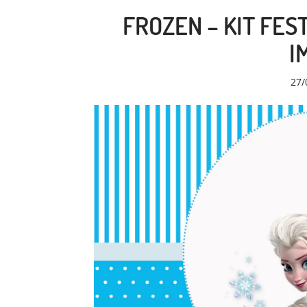
FROZEN – KIT FES
I
27/