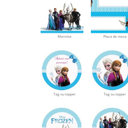
Marmita
Placa de mesa
Tag ou topper
Tag ou topper