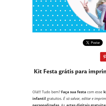
Kit Festa grátis para impri
Olá!!! Tudo bem?
Faça sua festa
com esse
k
infantil
gratuitos.
É só salvar, editar e imprim
personalizadas.
As
artes digitais gratuita