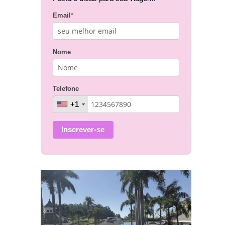
Email
*
Nome
Telefone
+1
+1
Inscrever-se