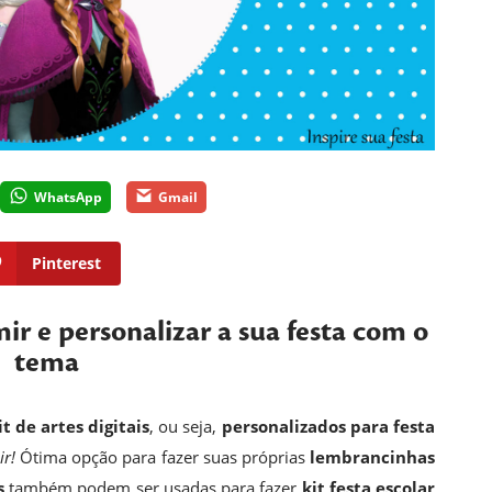
WhatsApp
Gmail
Pinterest
mir e personalizar a sua festa com o
tema
it de artes digitais
, ou seja,
personalizados para festa
ir!
Ótima opção para fazer suas próprias
lembrancinhas
s
também podem ser usadas para fazer
kit festa escolar