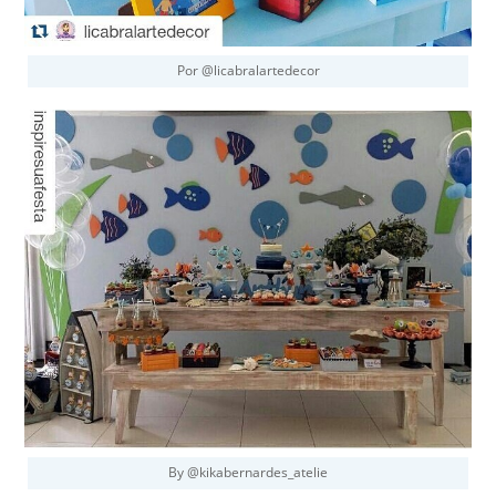
Por @licabralartedecor
By @kikabernardes_atelie