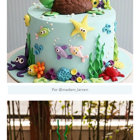
Por @madam_larsen