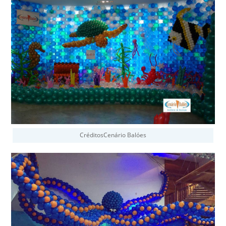
CréditosCenário Balóes