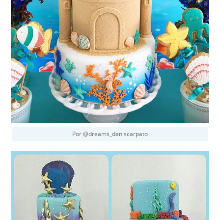
Por @dreams_daniscarpato