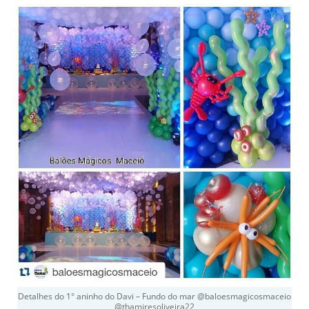
Detalhes do 1° aninho do Davi – Fundo do mar @baloesmagicosmaceio
@thamiresoliveira22