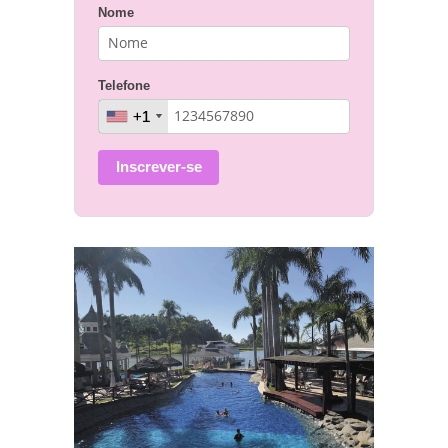
Nome
Telefone
+1
+1
Inscrever-se