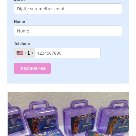
Nome
Telefone
+1
+1
Inscrever-se