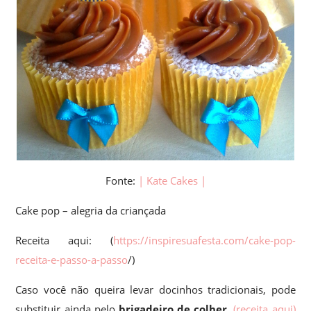
Fonte:
| Kate Cakes |
Cake pop – alegria da criançada
Receita aqui: (
https://inspiresuafesta.com/cake-pop-
receita-e-passo-a-passo
/)
Caso você não queira levar docinhos tradicionais, pode
substituir ainda pelo
brigadeiro de colher
,
(receita aqui)