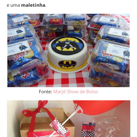
e uma
maletinha
.
Fonte:
Marjô Show de Bolos