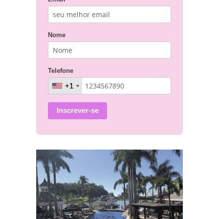
Nome
Telefone
+1
+1
Inscrever-se