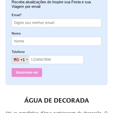
Receba atualizações do Inspire sua Festa e sua
Viagem por email
Email
*
Nome
Telefone
+1
+1
Inscrever-se
ÁGUA DE DECORADA
Até as garrafinhas d’água participaram da decoração. O