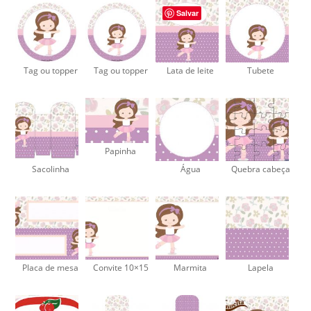
Salvar
Tag ou topper
Tag ou topper
Lata de leite
Tubete
Papinha
Sacolinha
Água
Quebra cabeça
Placa de mesa
Convite 10×15
Marmita
Lapela